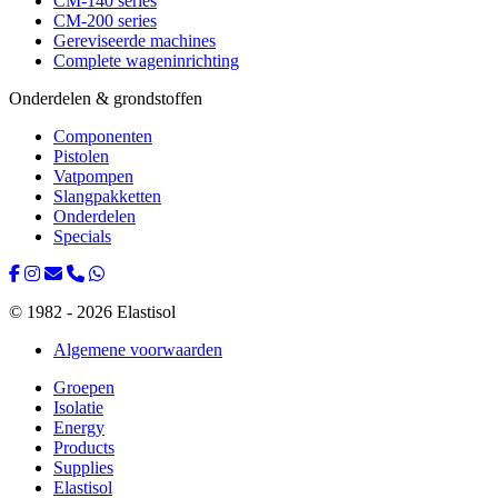
CM-140 series
CM-200 series
Gereviseerde machines
Complete wageninrichting
Onderdelen & grondstoffen
Componenten
Pistolen
Vatpompen
Slangpakketten
Onderdelen
Specials
© 1982 - 2026 Elastisol
Algemene voorwaarden
Groepen
Isolatie
Energy
Products
Supplies
Elastisol