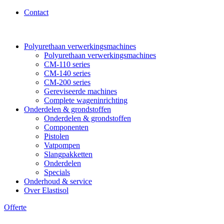
Contact
Polyurethaan verwerkingsmachines
Polyurethaan verwerkingsmachines
CM-110 series
CM-140 series
CM-200 series
Gereviseerde machines
Complete wageninrichting
Onderdelen & grondstoffen
Onderdelen & grondstoffen
Componenten
Pistolen
Vatpompen
Slangpakketten
Onderdelen
Specials
Onderhoud & service
Over Elastisol
Offerte