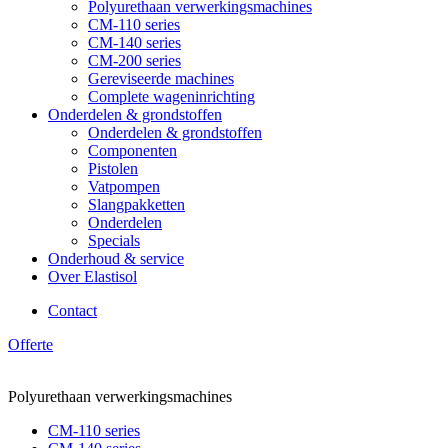
Polyurethaan verwerkingsmachines
CM-110 series
CM-140 series
CM-200 series
Gereviseerde machines
Complete wageninrichting
Onderdelen & grondstoffen
Onderdelen & grondstoffen
Componenten
Pistolen
Vatpompen
Slangpakketten
Onderdelen
Specials
Onderhoud & service
Over Elastisol
Contact
Offerte
Polyurethaan verwerkingsmachines
CM-110 series